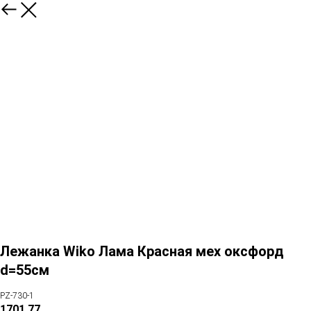
Лежанка Wiko Лама Красная мех оксфорд
d=55см
PZ-730-1
1701,77