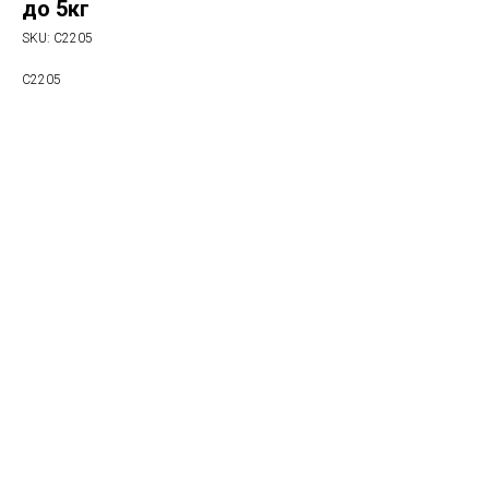
до 5кг
SKU:
C2205
C2205