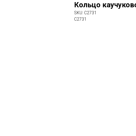
Кольцо каучуков
SKU:
C2731
C2731