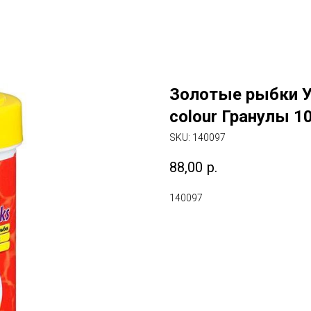
Золотые рыбки Ус
colour Гранулы 1
SKU:
140097
88,00
р.
140097