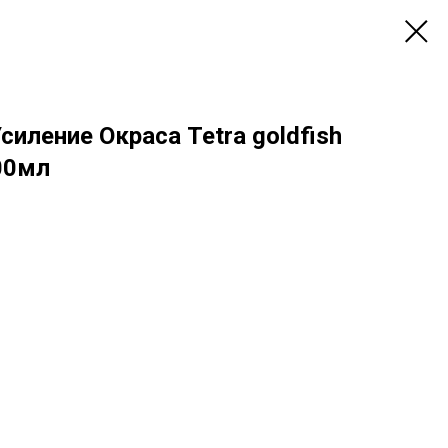
иление Окраса Tetra goldfish
00мл