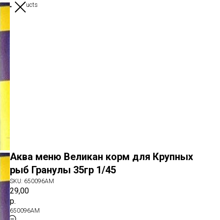
More products
Аква меню Великан корм для Крупных
рыб Гранулы 35гр 1/45
SKU:
650096AM
29,00
р.
650096AM