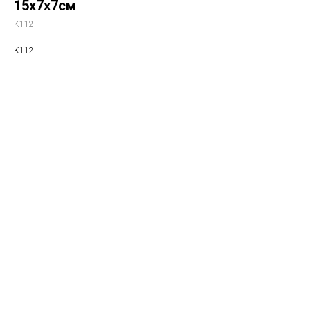
15х7х7см
K112
K112