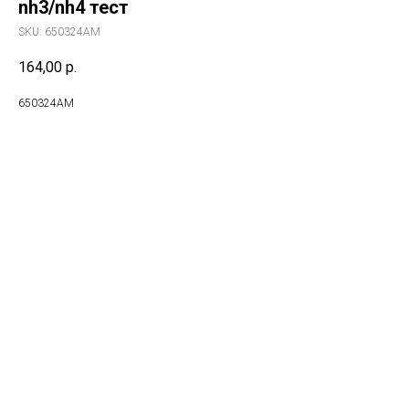
nh3/nh4 тест
SKU:
650324AM
164,00
р.
650324AM