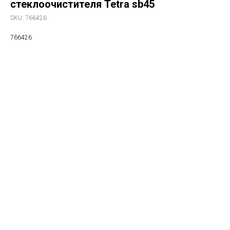
стеклоочистителя Tetra sb45
SKU:
766426
766426